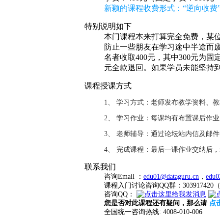
新颖的课程收费形式：“逆向收费”
特别说明如下
本门课程本来打算完全免费，某位
防止一些朋友在学习途中半途而废
名者收取400元，其中300元为
元全款退回。如果学员未能坚持
课程授课方式
1、 学习方式：老师发布教学资料、
2、 学习作业：每课均有布置课后作
3、 老师辅导：通过论坛站内信及邮
4、 完成课程：最后一课作业交纳后
联系我们
咨询Email ：
edu01@dataguru.cn
，
edu0
课程入门讨论咨询QQ群：3039174
咨询QQ：
您是否对此课程还有疑问，那么请
点
全国统一咨询热线: 4008-010-006