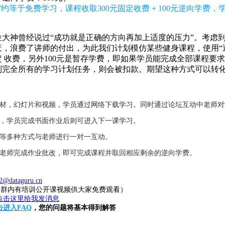
约等于免费学习，课程收取300元固定收费 + 100元逆向学费
大神曾经说过“成功就是正确的方向再加上适度的压力”。考虑
，浪费了讲师的付出，为此我们计划模仿某些健身课程，使用“逆
固定 收费，另外100元是暂存学费，即如果学员能完成全部课程要
到完全所有的学习计划任务，则会被扣款。期望这种方式可以转
教材，幻灯片和视频，学员通过网络下载学习。同时通过论坛互动中老师
业，学员完成书面作业后则可进入下一课学习。
件等多种方式与老师进行一对一互动。
，老师完成作业批改，即可完成课程并取回相应剩余的逆向学费。
2@dataguru.cn
20（群内有培训公开课视频供大家免费观看）
击进入FAQ
，您的问题将基本得到解答