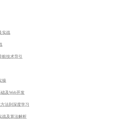
及实战
战
导航技术导引
实操
基础及Web开发
由传统方法到深度学习
实战及算法解析