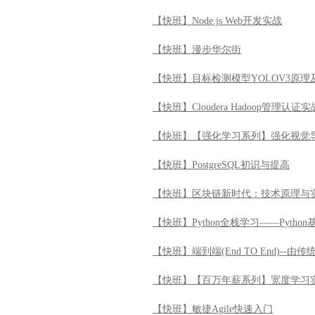
【快班】Node.js Web开发实战
【快班】漫步华尔街
【快班】目标检测模型YOLOV3原理
【快班】Cloudera Hadoop管理认证实
【快班】【强化学习系列】强化视觉
【快班】PostgreSQL初识与提高
【快班】区块链新时代：技术原理与
【快班】Python全栈学习——Python
【快班】端到端(End TO End)--
【快班】【百万年薪系列】宽度学习
【快班】敏捷Agile快速入门