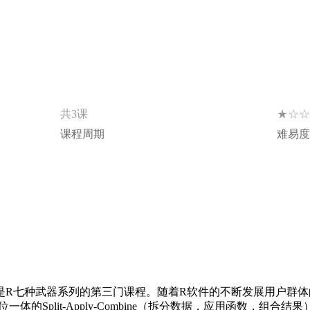
★☆☆
共3课
课程周期
难易度
r》是R七种武器系列的第三门课程。随着R软件的不断发展用户群
一体的Split-Apply-Combine（拆分数据，应用函数，组