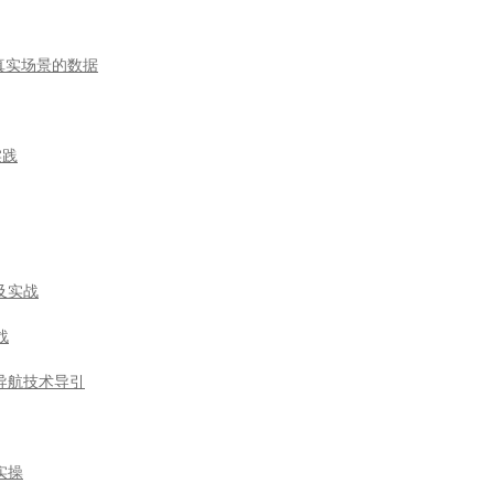
于真实场景的数据
实践
及实战
战
导航技术导引
实操