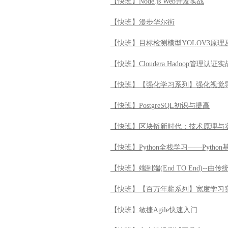
【快班】Node.js Web开发实战
【快班】漫步华尔街
【快班】目标检测模型YOLOV3原理
【快班】Cloudera Hadoop管理认证实
【快班】【强化学习系列】强化视觉
【快班】PostgreSQL初识与提高
【快班】区块链新时代：技术原理与
【快班】Python全栈学习——Python
【快班】端到端(End TO End)--
【快班】【百万年薪系列】宽度学习
【快班】敏捷Agile快速入门