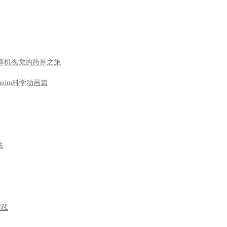
到计算机视觉的跨界之旅
nim科学动画篇
法
实践