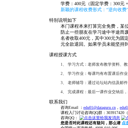
学费：400元（固定学费：300元 
新颖的课程收费形式：“逆向收费”
特别说明如下
本门课程本来打算完全免费，某位
防止一些朋友在学习途中半途而废
名者收取400元，其中300元为
元全款退回。如果学员未能坚持
课程授课方式
1、 学习方式：老师发布教学资料、
2、 学习作业：每课均有布置课后作
3、 老师辅导：通过论坛站内信及邮
4、 完成课程：最后一课作业交纳后
联系我们
咨询Email ：
edu01@dataguru.cn
，
edu0
课程入门讨论咨询QQ群：3039174
咨询QQ：
您是否对此课程还有疑问，那么请
点