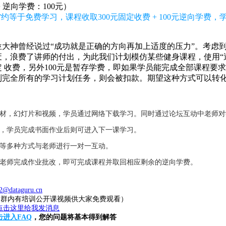
+ 逆向学费：100元）
约等于免费学习，课程收取300元固定收费 + 100元逆向学费
大神曾经说过“成功就是正确的方向再加上适度的压力”。考虑
，浪费了讲师的付出，为此我们计划模仿某些健身课程，使用“逆
固定 收费，另外100元是暂存学费，即如果学员能完成全部课程要
到完全所有的学习计划任务，则会被扣款。期望这种方式可以转
教材，幻灯片和视频，学员通过网络下载学习。同时通过论坛互动中老师
业，学员完成书面作业后则可进入下一课学习。
件等多种方式与老师进行一对一互动。
，老师完成作业批改，即可完成课程并取回相应剩余的逆向学费。
2@dataguru.cn
20（群内有培训公开课视频供大家免费观看）
击进入FAQ
，您的问题将基本得到解答