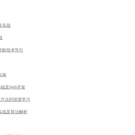
及实战
战
导航技术导引
实操
基础及Web开发
由传统方法到深度学习
实战及算法解析