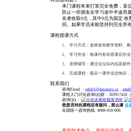
本门课程本来打算完全免费，某位
防止一些朋友在学习途中半途而废
名者收取0元，其中0元为固定 
回。如果学员未能坚持到完全所
课程授课方式
1、 学习方式：老师发布教学资料、
2、 学习作业：每课均有布置课后作
3、 老师辅导：通过论坛站内信及邮
4、 完成课程：最后一课作业交纳后
联系我们
咨询Email ：
edu01@dataguru.cn
，
edu0
课程入门讨论咨询QQ群：3039174
咨询QQ：
您是否对此课程还有疑问，那么请
点
全国统一咨询热线: 4008-010-006
最新技术热点、 最新行业资讯