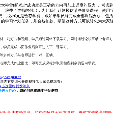
大神曾经说过“成功就是正确的方向再加上适度的压力”。考虑
，浪费了讲师的付出，为此我们计划模仿某些健身课程，使用“逆
收费，另外0元是暂存学费，即如果学员能完成全部课程要求，包
有的学习计划任务，则会被扣款。期望这种方式可以转化为大家
教材，幻灯片和视频，学员通过网络下载学习。同时通过论坛互动中老师
业，学员完成书面作业后则可进入下一课学习。
件等多种方式与老师进行一对一互动。
，老师完成作业批改，即可完成课程并取回相应剩余的逆向学费。
2@dataguru.cn
20（群内有培训公开课视频供大家免费观看）
击进入FAQ
，您的问题将基本得到解答
，最新培训课程信息，尽在炼数成金官方微信，低成本传递高端知