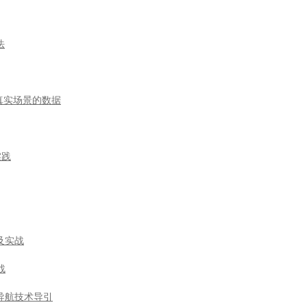
法
于真实场景的数据
实践
及实战
战
导航技术导引