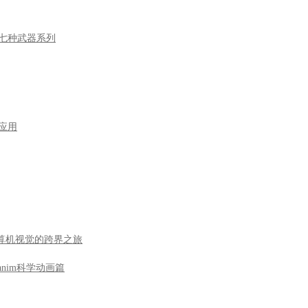
语言七种武器系列
型应用
到计算机视觉的跨界之旅
nim科学动画篇