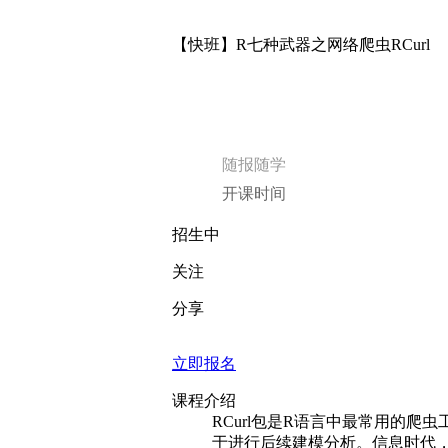
【快班】R七种武器之网络爬虫RCurl
随报随学
开课时间
招生中
关注
分享
立即报名
课程介绍
RCurl包是R语言中最常用的
于进行后续建模分析。信息时代